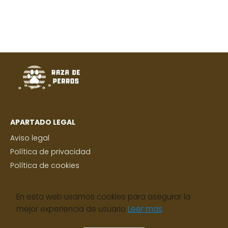
APARTADO LEGAL
Aviso legal
Política de privacidad
Política de cookies
Razas pequeñas
Razas Medianas
En esta web usamos cookies para asegurar la
Razas grandes
mejor experiencia de usuario
Leer mas
Contacto